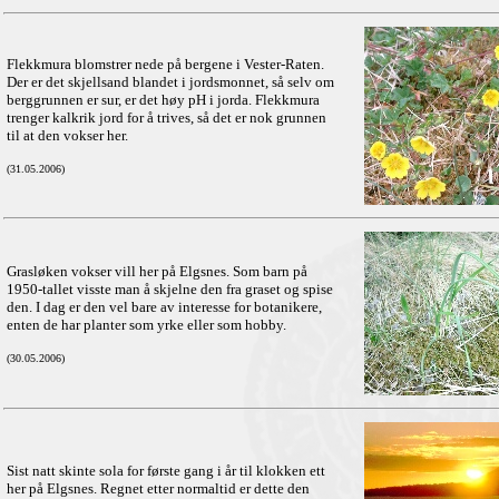
Flekkmura blomstrer nede på bergene i Vester-Raten.
Der er det skjellsand blandet i jordsmonnet, så selv om
berggrunnen er sur, er det høy pH i jorda. Flekkmura
trenger kalkrik jord for å trives, så det er nok grunnen
til at den vokser her.
(31.05.2006)
Grasløken vokser vill her på Elgsnes. Som barn på
1950-tallet visste man å skjelne den fra graset og spise
den. I dag er den vel bare av interesse for botanikere,
enten de har planter som yrke eller som hobby.
(30.05.2006)
Sist natt skinte sola for første gang i år til klokken ett
her på Elgsnes. Regnet etter normaltid er dette den