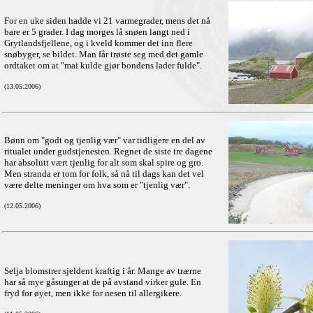
For en uke siden hadde vi 21 varmegrader, mens det nå
bare er 5 grader. I dag morges lå snøen langt ned i
Grytlandsfjellene, og i kveld kommer det inn flere
snøbyger, se bildet. Man får trøste seg med det gamle
ordtaket om at "mai kulde gjør bondens lader fulde".
(13.05.2006)
Bønn om "godt og tjenlig vær" var tidligere en del av
ritualet under gudstjenesten. Regnet de siste tre dagene
har absolutt vært tjenlig for alt som skal spire og gro.
Men stranda er tom for folk, så nå til dags kan det vel
være delte meninger om hva som er "tjenlig vær".
(12.05.2006)
Selja blomstrer sjeldent kraftig i år. Mange av trærne
har så mye gåsunger at de på avstand virker gule. En
fryd for øyet, men ikke for nesen til allergikere.