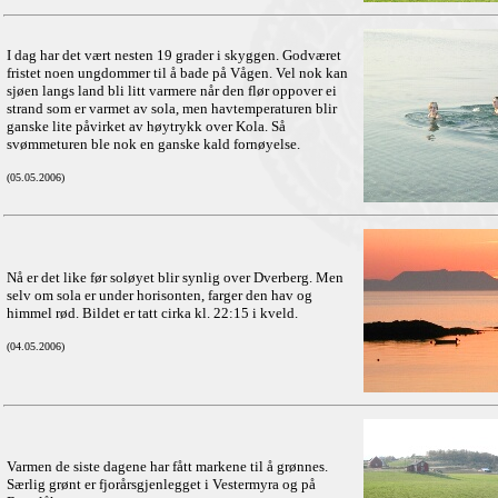
I dag har det vært nesten 19 grader i skyggen. Godværet
fristet noen ungdommer til å bade på Vågen. Vel nok kan
sjøen langs land bli litt varmere når den flør oppover ei
strand som er varmet av sola, men havtemperaturen blir
ganske lite påvirket av høytrykk over Kola. Så
svømmeturen ble nok en ganske kald fornøyelse.
(05.05.2006)
Nå er det like før soløyet blir synlig over Dverberg. Men
selv om sola er under horisonten, farger den hav og
himmel rød. Bildet er tatt cirka kl. 22:15 i kveld.
(04.05.2006)
Varmen de siste dagene har fått markene til å grønnes.
Særlig grønt er fjorårsgjenlegget i Vestermyra og på