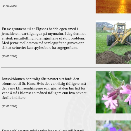
(24.05.2006)
En av grunnene til at Elgsnes hadde egen smed i
jernalderen, var tilgangen på myrmalm. I dag derimot
er sterk rustutfelling i drensgrøftene et stort problem.
Med jevne mellomrom må samlegrøftene graves opp
slik at svineriet kan spyles bort fra sugegrøftene.
(23.05.2006)
Jonsokblomen har trolig fått navnet sitt fordi den
blomstret til St. Hans. Hvis det var riktig tidligere, må
det være klimaendringene som gjør at den har fått for
vane å stå i blomst en måned tidligere enn hva navnet
skulle indikere.
(22.05.2006)
Stemorsblomsten
(viola tricolora)
vokser vill her på