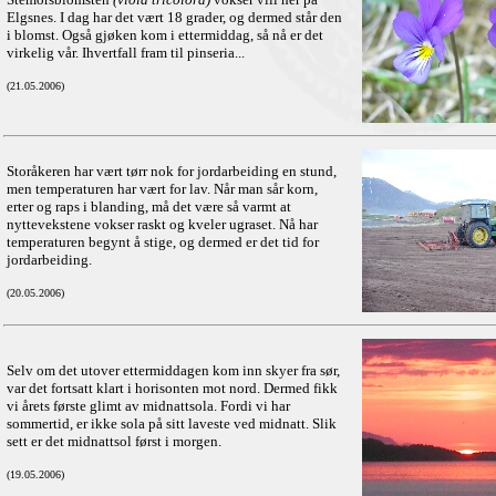
Elgsnes. I dag har det vært 18 grader, og dermed står den
i blomst. Også gjøken kom i ettermiddag, så nå er det
virkelig vår. Ihvertfall fram til pinseria...
(21.05.2006)
Storåkeren har vært tørr nok for jordarbeiding en stund,
men temperaturen har vært for lav. Når man sår korn,
erter og raps i blanding, må det være så varmt at
nyttevekstene vokser raskt og kveler ugraset. Nå har
temperaturen begynt å stige, og dermed er det tid for
jordarbeiding.
(20.05.2006)
Selv om det utover ettermiddagen kom inn skyer fra sør,
var det fortsatt klart i horisonten mot nord. Dermed fikk
vi årets første glimt av midnattsola. Fordi vi har
sommertid, er ikke sola på sitt laveste ved midnatt. Slik
sett er det midnattsol først i morgen.
(19.05.2006)