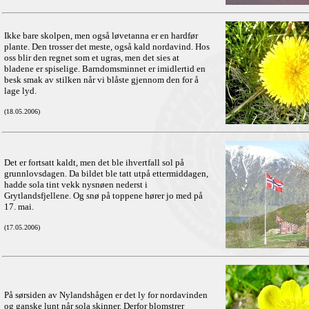
Ikke bare skolpen, men også løvetanna er en hardfør
plante. Den trosser det meste, også kald nordavind. Hos
oss blir den regnet som et ugras, men det sies at
bladene er spiselige. Barndomsminnet er imidlertid en
besk smak av stilken når vi blåste gjennom den for å
lage lyd.
(18.05.2006)
Det er fortsatt kaldt, men det ble ihvertfall sol på
grunnlovsdagen. Da bildet ble tatt utpå ettermiddagen,
hadde sola tint vekk nysnøen nederst i
Grytlandsfjellene. Og snø på toppene hører jo med på
17. mai.
(17.05.2006)
På sørsiden av Nylandshågen er det ly for nordavinden
og ganske lunt når sola skinner. Derfor blomstrer