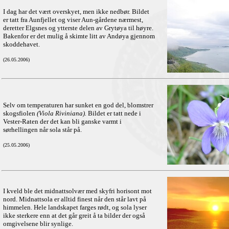
I dag har det vært overskyet, men ikke nedbør. Bildet
er tatt fra Aunfjellet og viser Aun-gårdene nærmest,
deretter Elgsnes og ytterste delen av Grytøya til høyre.
Bakenfor er det mulig å skimte litt av Andøya gjennom
skoddehavet.
(26.05.2006)
Selv om temperaturen har sunket en god del, blomstrer
skogsfiolen
(Viola Riviniana).
Bildet er tatt nede i
Vester-Raten der det kan bli ganske varmt i
sørhellingen når sola står på.
(25.05.2006)
I kveld ble det midnattsolvær med skyfri horisont mot
nord. Midnattsola er alltid finest når den står lavt på
himmelen. Hele landskapet farges rødt, og sola lyser
ikke sterkere enn at det går greit å ta bilder der også
omgivelsene blir synlige.