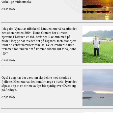
virkelige midnattsola.
(29.05.2006)
I dag dro Vytautas tilbake til Litauen etter å ha arbeidet
her siden høsten 2004. Kona Gintare har alt vært
hjemme i Litauen en tid, derfor er ikke hun med på
bildet. Begge har trivdes her på Elgsnes, men drar hjem
fordi de venter familieforøkelse. De er imidlertid ikke
fremmed for tanken om å komme tilbake hit for å jobbe
igjen.
(28.05.2006)
Også i dag har det vært tett skydekke med skodde i
fjellene. Men etter at det kom litt regn i kveld, lyste det
såpass opp at en strime av lys ble synlig over Dverberg
på Andøya.
(27.05.2006)