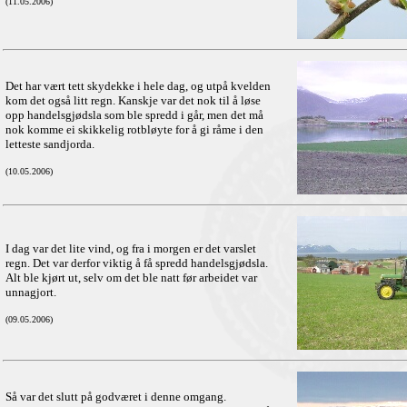
(11.05.2006)
Det har vært tett skydekke i hele dag, og utpå kvelden
kom det også litt regn. Kanskje var det nok til å løse
opp handelsgjødsla som ble spredd i går, men det må
nok komme ei skikkelig rotbløyte for å gi råme i den
letteste sandjorda.
(10.05.2006)
I dag var det lite vind, og fra i morgen er det varslet
regn. Det var derfor viktig å få spredd handelsgjødsla.
Alt ble kjørt ut, selv om det ble natt før arbeidet var
unnagjort.
(09.05.2006)
Så var det slutt på godværet i denne omgang.