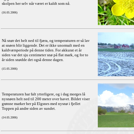
skolpen her selv når været er kaldt som nå.
(16.05.2006)
Nå snør det helt ned til fjæra, og temperaturen er så lav
at snøen blir liggende. Det er ikke unormalt med en
kaldværsperiode på denne tiden. For akkurat et år
siden var det sju centimeter snø på flat mark, og for to
år siden snødde det også denne dagen.
(15.05.2006)
Temperaturen har falt ytterligere, og i dag morges lå
nysnøen helt ned til 200 meter over havet. Bildet viser
grønne marker her på Elgsnes med nysnø i fjellet
Toppen på andre siden av sundet.
(14.05.2006)