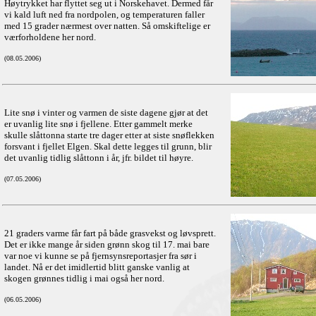
Høytrykket har flyttet seg ut i Norskehavet. Dermed får
vi kald luft ned fra nordpolen, og temperaturen faller
med 15 grader nærmest over natten. Så omskiftelige er
værforholdene her nord.
(08.05.2006)
Lite snø i vinter og varmen de siste dagene gjør at det
er uvanlig lite snø i fjellene. Etter gammelt merke
skulle slåttonna starte tre dager etter at siste snøflekken
forsvant i fjellet Elgen. Skal dette legges til grunn, blir
det uvanlig tidlig slåttonn i år, jfr. bildet til høyre.
(07.05.2006)
21 graders varme får fart på både grasvekst og løvsprett.
Det er ikke mange år siden grønn skog til 17. mai bare
var noe vi kunne se på fjernsynsreportasjer fra sør i
landet. Nå er det imidlertid blitt ganske vanlig at
skogen grønnes tidlig i mai også her nord.
(06.05.2006)