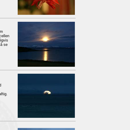
om
cellen
igvis
 å se
d
ftig.