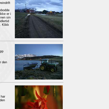
eindrift
bebodde
ikke er i
inen sin
dlertid
. Klikk
opp
r den
 har
 den