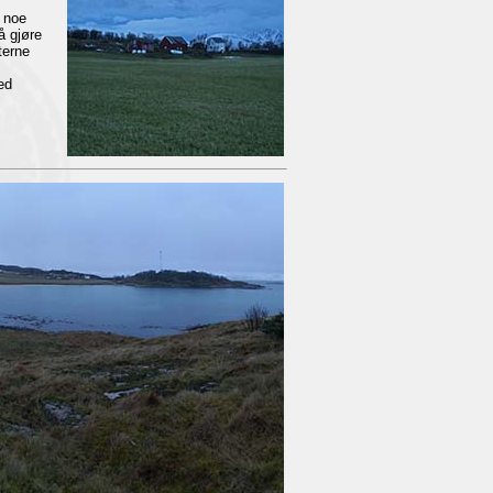
l noe
å gjøre
terne
ed