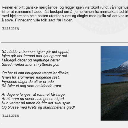
Reinen er blitt ganske nærgående, og legger igjen visittkort rundt våningshus
Etter at reineierne hadde fått beskjed om å fjerne reinen fra innmarka stod ti
med bjellereinen hele natten utenfor huset og dinglet med bjella så det var u
å sove. Finnegann ville folk sagt før i tiden.
(22.12.2013)
Så nådde vi bunnen, igjen går det oppad,
Igjen går det fremad mot lys og mot sol.
I tåkegrå dager og regntunge netter
Skred mørket imot sin ytterste pol.
Og har vi enn knugende trengsler tilbake,
Isnen fra stormenes rungende røst,
Frysende dager da alt er et øde,
Så føler vi dog som en lidende trøst:
At dagene lenges, at rommet får farge,
At alt som nu sover i skogenes skjød
Kun venter på timen da fritt det skal spire
Og blusse med livets og skjønnhetens glød!
(21.12.2013)