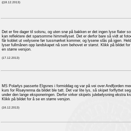
((18.12.2013)
Det er fire dager til solsnu, og uten snø på bakken er det ingen lyse flater s
kan reflektere det sparsomme himmellyset. Det er derfor bare så vidt at foto
får koblet ut veilysene før tussmørket kommer, og lysene slås på igjen. Held
lyser fullmånen opp landskapet nå som behovet er størst. Klikk på bildet for
en større versjon.
(17.12.2013)
MS Polarlys passerte Elgsnes i formiddag og var på vei over Andfjorden me
kurs for Risøyrenna da bildet ble tatt. Det var lite lys, så skipet forflyttet seg
under den lange eksponeringen. Derfor virker skipets julebelysning ekstra kra
Klikk på bildet for å se en større versjon.
(16.12.2013)