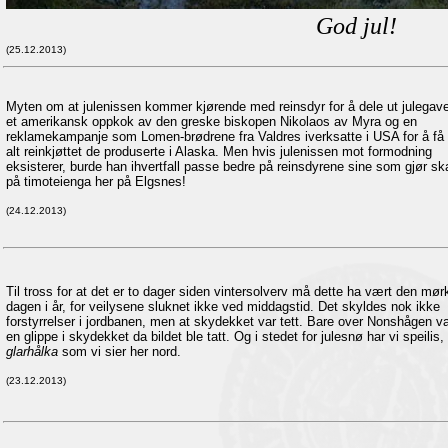
God jul!
(25.12.2013)
Myten om at julenissen kommer kjørende med reinsdyr for å dele ut julegave
et amerikansk oppkok av den greske biskopen Nikolaos av Myra og en
reklamekampanje som Lomen-brødrene fra Valdres iverksatte i USA for å få 
alt reinkjøttet de produserte i Alaska. Men hvis julenissen mot formodning
eksisterer, burde han ihvertfall passe bedre på reinsdyrene sine som gjør s
på timoteienga her på Elgsnes!
(24.12.2013)
Til tross for at det er to dager siden vintersolverv må dette ha vært den mør
dagen i år, for veilysene sluknet ikke ved middagstid. Det skyldes nok ikke
forstyrrelser i jordbanen, men at skydekket var tett. Bare over Nonshågen va
en glippe i skydekket da bildet ble tatt. Og i stedet for julesnø har vi speilis, 
glarhålka
som vi sier her nord.
(23.12.2013)