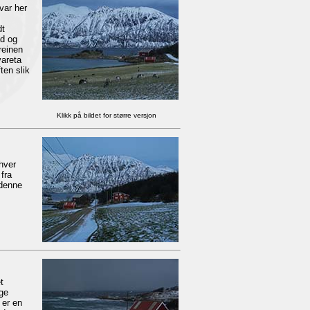
var her
dt
ad og
reinen
vareta
ten slik
Klikk på bildet for større versjon
hver
fra
 denne
t
ige
 er en