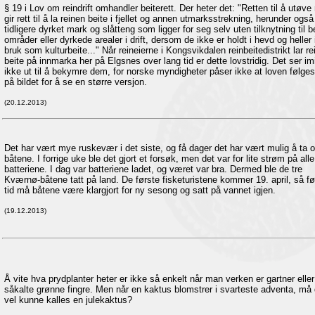
§ 19 i Lov om reindrift omhandler beiterett. Der heter det: "Retten til å utøve r
gir rett til å la reinen beite i fjellet og annen utmarksstrekning, herunder også
tidligere dyrket mark og slåtteng som ligger for seg selv uten tilknytning til 
områder eller dyrkede arealer i drift, dersom de ikke er holdt i hevd og heller 
bruk som kulturbeite..." Når reineierne i Kongsvikdalen reinbeitedistrikt lar re
beite på innmarka her på Elgsnes over lang tid er dette lovstridig. Det ser imi
ikke ut til å bekymre dem, for norske myndigheter påser ikke at loven følges
på bildet for å se en større versjon.
(20.12.2013)
Det har vært mye ruskevær i det siste, og få dager det har vært mulig å ta 
båtene. I forrige uke ble det gjort et forsøk, men det var for lite strøm på alle
batteriene. I dag var batteriene ladet, og været var bra. Dermed ble de tre
Kværnø-båtene tatt på land. De første fisketuristene kommer 19. april, så fø
tid må båtene være klargjort for ny sesong og satt på vannet igjen.
(19.12.2013)
Å vite hva prydplanter heter er ikke så enkelt når man verken er gartner eller
såkalte grønne fingre. Men når en kaktus blomstrer i svarteste adventa, må
vel kunne kalles en julekaktus?