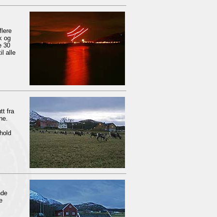
flere
k og
e 30
l alle
tt fra
ne.
rhold
nde
e