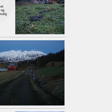
et.
l og
mulig