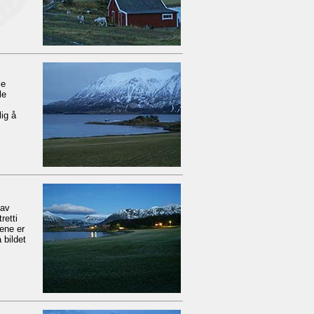
le
le
lig å
 av
retti
kene er
 bildet