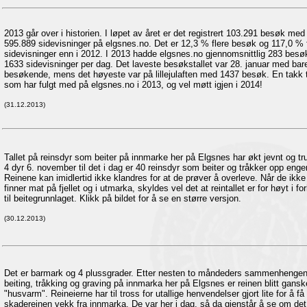
2013 går over i historien. I løpet av året er det registrert 103.291 besøk med
595.889 sidevisninger på elgsnes.no. Det er 12,3 % flere besøk og 117,0 % 
sidevisninger enn i 2012. I 2013 hadde elgsnes.no gjennomsnittlig 283 besø
1633 sidevisninger per dag. Det laveste besøkstallet var 28. januar med bar
besøkende, mens det høyeste var på lillejulaften med 1437 besøk. En takk ti
som har fulgt med på elgsnes.no i 2013, og vel møtt igjen i 2014!
(31.12.2013)
Tallet på reinsdyr som beiter på innmarke her på Elgsnes har økt jevnt og tru
4 dyr 6. november til det i dag er 40 reinsdyr som beiter og tråkker opp enge
Reinene kan imidlertid ikke klandres for at de prøver å overleve. Når de ikke
finner mat på fjellet og i utmarka, skyldes vel det at reintallet er for høyt i fo
til beitegrunnlaget. Klikk på bildet for å se en større versjon.
(30.12.2013)
Det er barmark og 4 plussgrader. Etter nesten to måndeders sammenhenge
beiting, tråkking og graving på innmarka her på Elgsnes er reinen blitt gansk
"husvarm". Reineierne har til tross for utallige henvendelser gjort lite for å få
skadereinen vekk fra innmarka. De var her i dag, så da gjenstår å se om det