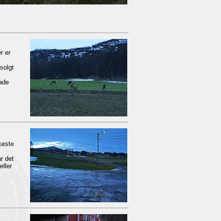
r er
solgt
kade
keste
r det
eller