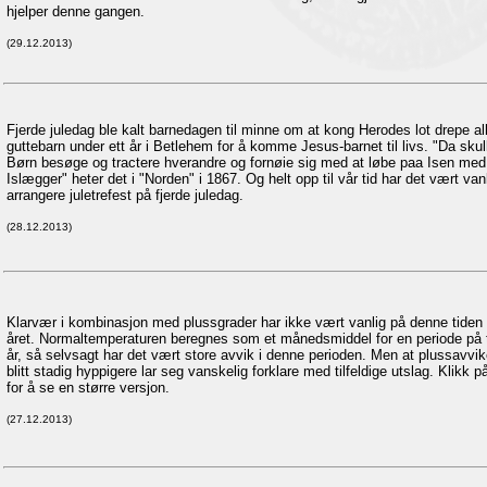
hjelper denne gangen.
(29.12.2013)
Fjerde juledag ble kalt barnedagen til minne om at kong Herodes lot drepe al
guttebarn under ett år i Betlehem for å komme Jesus-barnet til livs. "Da skul
Børn besøge og tractere hverandre og fornøie sig med at løbe paa Isen med
Islægger" heter det i "Norden" i 1867. Og helt opp til vår tid har det vært van
arrangere juletrefest på fjerde juledag.
(28.12.2013)
Klarvær i kombinasjon med plussgrader har ikke vært vanlig på denne tiden
året. Normaltemperaturen beregnes som et månedsmiddel for en periode på t
år, så selvsagt har det vært store avvik i denne perioden. Men at plussavvi
blitt stadig hyppigere lar seg vanskelig forklare med tilfeldige utslag. Klikk på
for å se en større versjon.
(27.12.2013)