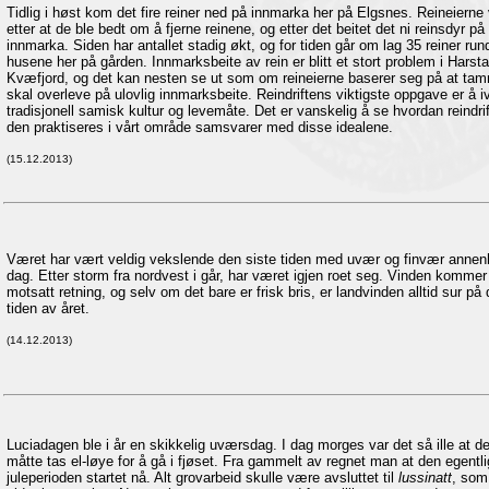
Tidlig i høst kom det fire reiner ned på innmarka her på Elgsnes. Reineierne 
etter at de ble bedt om å fjerne reinene, og etter det beitet det ni reinsdyr på
innmarka. Siden har antallet stadig økt, og for tiden går om lag 35 reiner run
husene her på gården. Innmarksbeite av rein er blitt et stort problem i Harst
Kvæfjord, og det kan nesten se ut som om reineierne baserer seg på at tam
skal overleve på ulovlig innmarksbeite. Reindriftens viktigste oppgave er å i
tradisjonell samisk kultur og levemåte. Det er vanskelig å se hvordan reindrif
den praktiseres i vårt område samsvarer med disse idealene.
(15.12.2013)
Været har vært veldig vekslende den siste tiden med uvær og finvær annen
dag. Etter storm fra nordvest i går, har været igjen roet seg. Vinden kommer 
motsatt retning, og selv om det bare er frisk bris, er landvinden alltid sur på
tiden av året.
(14.12.2013)
Luciadagen ble i år en skikkelig uværsdag. I dag morges var det så ille at de
måtte tas el-løye for å gå i fjøset. Fra gammelt av regnet man at den egentl
juleperioden startet nå. Alt grovarbeid skulle være avsluttet til
lussinatt
, som