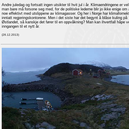
Andre juledag og fortsatt ingen utsikter til hvit jul i år. Klimaendringene er ve
man bare må forsone seg med, for de politiske lederne blir jo ikke enige om 
noe effektivt med utslippene av klimagasser. Og her i Norge har klimafornek
inntatt regjeringskontorene. Men i det siste har det begynt å blåse kuling på
Østlandet, så kanskje det fører til en oppvåkning? Man kan ihvertfall håpe v
inngangen til et nytt år.
(26.12.2013)