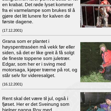
en krabat. Det røde lyset kommer
fra ei varmelampe som brukes til å
gjøre det litt lunere for kalven de
første dagene.
(17.12.2001)
Grana som er plantet i
høyspenttraséen må vekk før eller
siden, så det er like greit å få solgt
de fineste toppene som juletrær.
Edgar, som her er i sving med
motorsaga, kjøper trærne på rot, og
står selv for videresalget.
(16.12.2001)
Rent skal det være til jul, også i
fjøset. Her er det Sveinung som
hjelper pappa Roy med