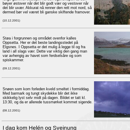
bøyer østover når det blir godt vær og vestover når
det blir uvær. Akkurat nå renner den rett mot nord, så
dermed bør vel været bli ganske skiftende framover.
(10.12.2001)
Støa i forgrunnen og området ovenfor kalles
Oppsetta. Her er det beste landingsstedet på
Elgsnes. I Oppsetta er det mulig å legge til og fra
land i all slags vær. Dette var viktig den gang man
var avhengig av havet som ferdselsåre og som
spiskammer.
(09.12.2001)
Snøen som kom forleden kveld smeltet i formiddag.
Med barmark og tungt skydekke blir det ikke
skikkelig lyst selv midt på dagen. Bildet er tatt kl.
13:30, og da er allerede tussmørket kommet sigende.
(08.12.2001)
I dag kom Helén og Sveinung