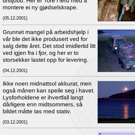
drittjobb. Her er Tore i ferd med å
montere ei ny gjødselskrape.
(05.12.2001)
Grunnet mangel på arbeidshjelp i
vår ble det ikke produsert ved for
salg dette året. Det stod imidlertid litt
ved igjen fra i fjor, og her er to
storsekker lastet opp for levering.
(04.12.2001)
Ikke noen midnattsol akkurat, men
også månen kan speile seg i havet.
Lysforholdene er ihvertfall langt
dårligere enn midtsommers, så
bildet måtte tas med stativ.
(03.12.2001)