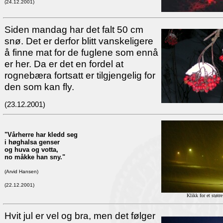
(24.12.2001)
Siden mandag har det falt 50 cm
snø. Det er derfor blitt vanskeligere
å finne mat for de fuglene som ennå
er her. Da er det en fordel at
rognebæra fortsatt er tilgjengelig for
den som kan fly.
(23.12.2001)
"Vårherre har kledd seg
i høghalsa genser
og huva og votta,
no måkke han sny."
(Arvid Hansen)
(22.12.2001)
Klikk for et større
Hvit jul er vel og bra, men det følger