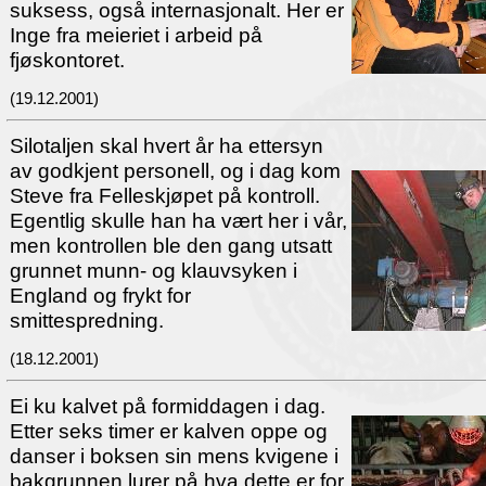
suksess, også internasjonalt. Her er
Inge fra meieriet i arbeid på
fjøskontoret.
(19.12.2001)
Silotaljen skal hvert år ha ettersyn
av godkjent personell, og i dag kom
Steve fra Felleskjøpet på kontroll.
Egentlig skulle han ha vært her i vår,
men kontrollen ble den gang utsatt
grunnet munn- og klauvsyken i
England og frykt for
smittespredning.
(18.12.2001)
Ei ku kalvet på formiddagen i dag.
Etter seks timer er kalven oppe og
danser i boksen sin mens kvigene i
bakgrunnen lurer på hva dette er for