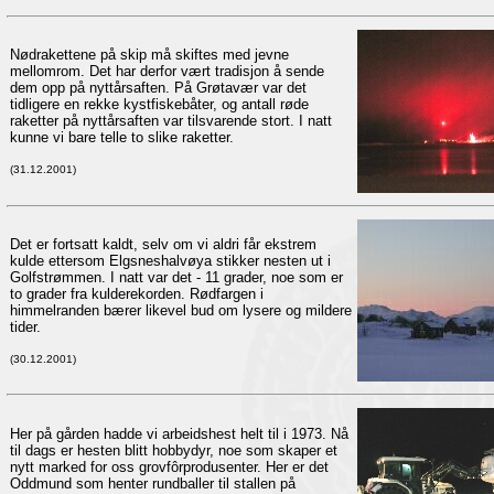
Nødrakettene på skip må skiftes med jevne
mellomrom. Det har derfor vært tradisjon å sende
dem opp på nyttårsaften. På Grøtavær var det
tidligere en rekke kystfiskebåter, og antall røde
raketter på nyttårsaften var tilsvarende stort. I natt
kunne vi bare telle to slike raketter.
(31.12.2001)
Det er fortsatt kaldt, selv om vi aldri får ekstrem
kulde ettersom Elgsneshalvøya stikker nesten ut i
Golfstrømmen. I natt var det - 11 grader, noe som er
to grader fra kulderekorden. Rødfargen i
himmelranden bærer likevel bud om lysere og mildere
tider.
(30.12.2001)
Her på gården hadde vi arbeidshest helt til i 1973. Nå
til dags er hesten blitt hobbydyr, noe som skaper et
nytt marked for oss grovfôrprodusenter. Her er det
Oddmund som henter rundballer til stallen på