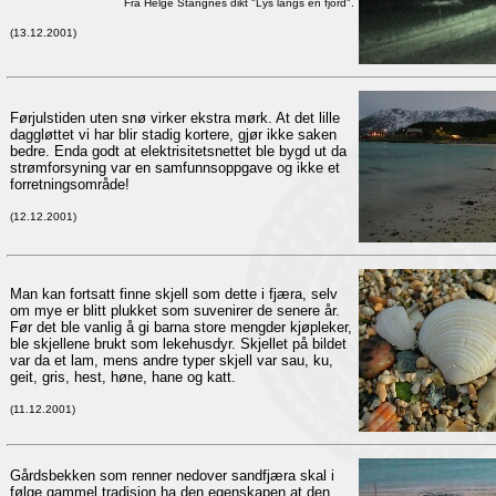
Fra Helge Stangnes dikt "Lys langs en fjord".
(13.12.2001)
Førjulstiden uten snø virker ekstra mørk. At det lille
daggløttet vi har blir stadig kortere, gjør ikke saken
bedre. Enda godt at elektrisitetsnettet ble bygd ut da
strømforsyning var en samfunnsoppgave og ikke et
forretningsområde!
(12.12.2001)
Man kan fortsatt finne skjell som dette i fjæra, selv
om mye er blitt plukket som suvenirer de senere år.
Før det ble vanlig å gi barna store mengder kjøpleker,
ble skjellene brukt som lekehusdyr. Skjellet på bildet
var da et lam, mens andre typer skjell var sau, ku,
geit, gris, hest, høne, hane og katt.
(11.12.2001)
Gårdsbekken som renner nedover sandfjæra skal i
følge gammel tradisjon ha den egenskapen at den