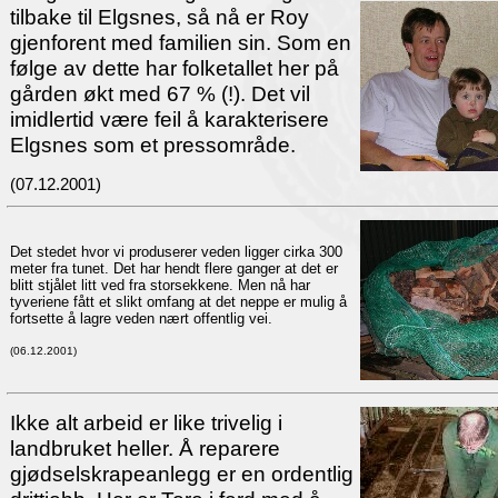
tilbake til Elgsnes, så nå er Roy
gjenforent med familien sin. Som en
følge av dette har folketallet her på
gården økt med 67 % (!). Det vil
imidlertid være feil å karakterisere
Elgsnes som et pressområde.
(07.12.2001)
Det stedet hvor vi produserer veden ligger cirka 300
meter fra tunet. Det har hendt flere ganger at det er
blitt stjålet litt ved fra storsekkene. Men nå har
tyveriene fått et slikt omfang at det neppe er mulig å
fortsette å lagre veden nært offentlig vei.
(06.12.2001)
Ikke alt arbeid er like trivelig i
landbruket heller. Å reparere
gjødselskrapeanlegg er en ordentlig