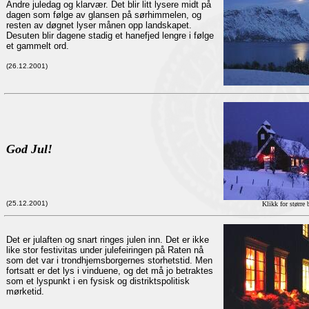
Andre juledag og klarvær. Det blir litt lysere midt på
dagen som følge av glansen på sørhimmelen, og
resten av døgnet lyser månen opp landskapet.
Desuten blir dagene stadig et hanefjed lengre i følge
et gammelt ord.
(26.12.2001)
God Jul!
(25.12.2001)
Klikk for større 
Det er julaften og snart ringes julen inn. Det er ikke
like stor festivitas under julefeiringen på Raten nå
som det var i trondhjemsborgernes storhetstid. Men
fortsatt er det lys i vinduene, og det må jo betraktes
som et lyspunkt i en fysisk og distriktspolitisk
mørketid.