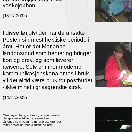
vaskejobben.
(15.12.2001)
I disse førjulstider har de ansatte i
Posten sin mest hektiske periode i
året. Her er det Marianne
landpostbud som henter og bringer
kort og brev, og som leverer
avisene. Selv om mer moderne
kommunikasjonskanaler tas i bruk,
vil det alltid være bruk for postbudet
- ikke minst i grissgrendte strøk.
(14.12.2001)
"Men ingen treng sukke og vri sine hender
i lengt etter solskinn og varme i sør
så lenge som lysan fra nordnorske grender
førtell oss at her har vi søstre og brør."